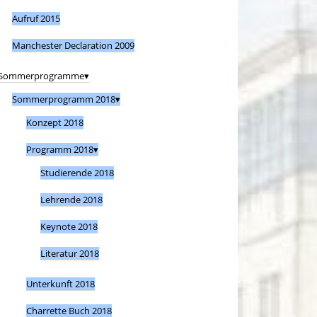
Aufruf 2015
Manchester Declaration 2009
Sommerprogramme
Sommerprogramm 2018
Konzept 2018
Programm 2018
Studierende 2018
Lehrende 2018
Keynote 2018
Literatur 2018
Unterkunft 2018
Charrette Buch 2018