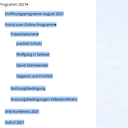
Programm 2021
Eröffnungsprogramm August 2021
Portal zum Online Programm
Präsentationen
Joachim Schütz
Wolfgang H Serbser
David Steinwender
Siegerist und Fröhlich
Nutzungsbedingung
Nutzungsbedingungen Videokonferenz
SHE-Konferenz 2021
Aufruf 2021