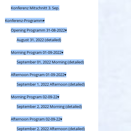
Konferenz Mitschnitt 3. Sep.
Konferenz-Programm
Opening Programm 31-08-2022
August 31, 2022 (detailed)
Morning Program 01-09-2022
September 01, 2022 Morning (detailed)
Afternoon Program 01-09-2022
September 1, 2022 Afternoon (detailed)
Morning Program 02-09-22
September 2, 2022 Morning (detailed)
Afternoon Program 02-09-22
September 2, 2022 Afternoon (detailed)