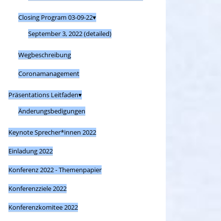
Closing Program 03-09-22
September 3, 2022 (detailed)
Wegbeschreibung
Coronamanagement
Präsentations Leitfaden
Änderungsbedigungen
Keynote Sprecher*innen 2022
Einladung 2022
Konferenz 2022 - Themenpapier
Konferenzziele 2022
Konferenzkomitee 2022