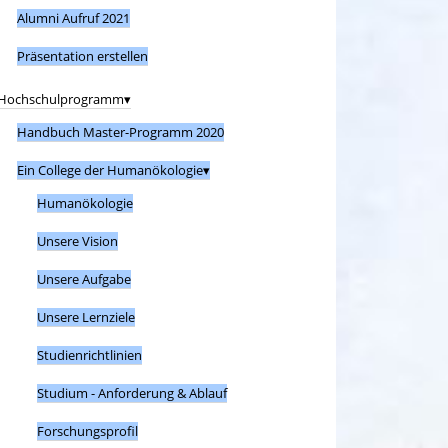
Alumni Aufruf 2021
Präsentation erstellen
Hochschulprogramm
Handbuch Master-Programm 2020
Ein College der Humanökologie
Humanökologie
Unsere Vision
Unsere Aufgabe
Unsere Lernziele
Studienrichtlinien
Studium - Anforderung & Ablauf
Forschungsprofil