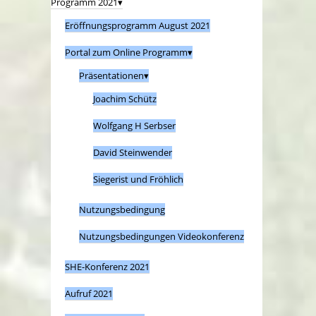
Programm 2021
Eröffnungsprogramm August 2021
Portal zum Online Programm
Präsentationen
Joachim Schütz
Wolfgang H Serbser
David Steinwender
Siegerist und Fröhlich
Nutzungsbedingung
Nutzungsbedingungen Videokonferenz
SHE-Konferenz 2021
Aufruf 2021