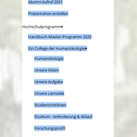
Alumni Aufruf 2021
Präsentation erstellen
Hochschulprogramm
Handbuch Master-Programm 2020
Ein College der Humanökologie
Humanökologie
Unsere Vision
Unsere Aufgabe
Unsere Lernziele
Studienrichtlinien
Studium - Anforderung & Ablauf
Forschungsprofil