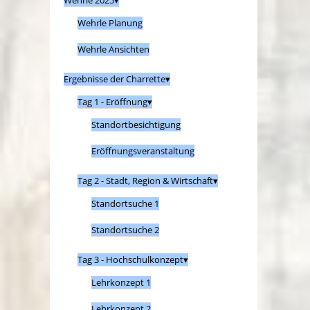
Wehrle 2025
Wehrle Planung
Wehrle Ansichten
Ergebnisse der Charrette
Tag 1 - Eröffnung
Standortbesichtigung
Eröffnungsveranstaltung
Tag 2 - Stadt, Region & Wirtschaft
Standortsuche 1
Standortsuche 2
Tag 3 - Hochschulkonzept
Lehrkonzept 1
Lehrkonzept 2