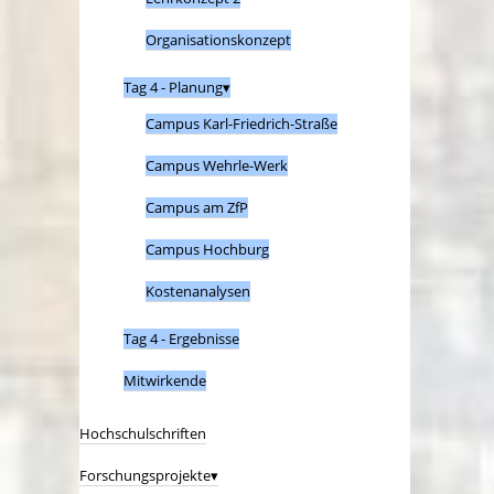
Organisationskonzept
Tag 4 - Planung
Campus Karl-Friedrich-Straße
Campus Wehrle-Werk
Campus am ZfP
Campus Hochburg
Kostenanalysen
Tag 4 - Ergebnisse
Mitwirkende
Hochschulschriften
Forschungsprojekte