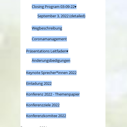
Closing Program 03-09-22
September 3, 2022 (detailed)
Wegbeschreibung
Coronamanagement
Präsentations Leitfaden
Änderungsbedigungen
Keynote Sprecher*innen 2022
Einladung 2022
Konferenz 2022 - Themenpapier
Konferenzziele 2022
Konferenzkomitee 2022