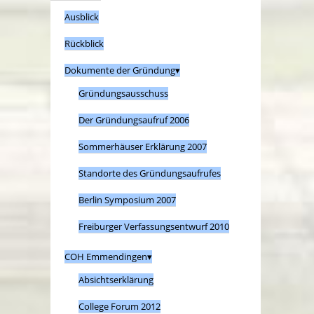
Ausblick
Rückblick
Dokumente der Gründung
Gründungsausschuss
Der Gründungsaufruf 2006
Sommerhäuser Erklärung 2007
Standorte des Gründungsaufrufes
Berlin Symposium 2007
Freiburger Verfassungsentwurf 2010
COH Emmendingen
Absichtserklärung
College Forum 2012