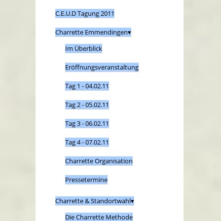
C.E.U.D Tagung 2011
Charrette Emmendingen
Im Überblick
Eröffnungsveranstaltung
Tag 1 - 04.02.11
Tag 2 - 05.02.11
Tag 3 - 06.02.11
Tag 4 - 07.02.11
Charrette Organisation
Pressetermine
Charrette & Standortwahl
Die Charrette Methode