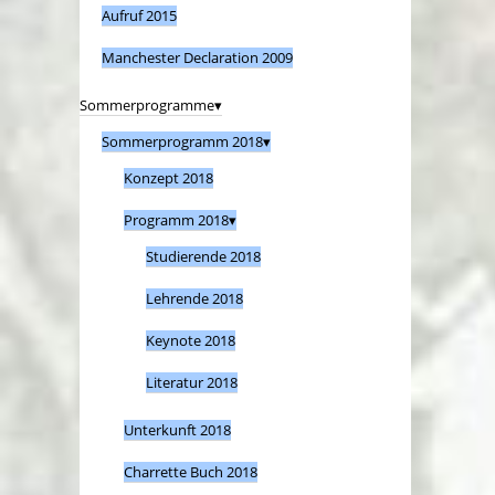
Aufruf 2015
Manchester Declaration 2009
Sommerprogramme
Sommerprogramm 2018
Konzept 2018
Programm 2018
Studierende 2018
Lehrende 2018
Keynote 2018
Literatur 2018
Unterkunft 2018
Charrette Buch 2018