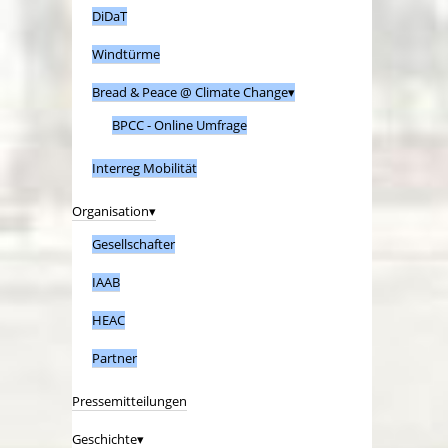
DiDaT
Windtürme
Bread & Peace @ Climate Change
BPCC - Online Umfrage
Interreg Mobilität
Organisation
Gesellschafter
IAAB
HEAC
Partner
Pressemitteilungen
Geschichte